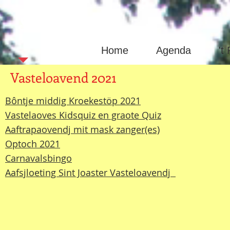
Sint Joas
Home
Agenda
't
Vasteloavend 2021
Bôntje middig Kroekestöp 2021
Vastelaoves Kidsquiz en graote Quiz
Aaftrapaovendj mit mask zanger(es)
Optoch 2021
Carnavalsbingo
Aafsjloeting Sint Joaster Vasteloavendj