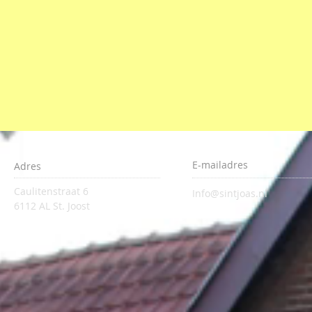
E-mailadres
Adres
Caulitenstraat 6
Info@sintjoas.nl
6112 AL St. Joost