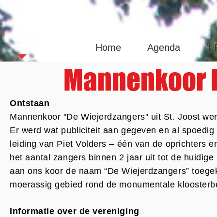
Sint Joas
Home
Agenda
't
Mannenkoor 
Ontstaan
Mannenkoor "De Wiejerdzangers" uit St. Joost wer
Er werd wat publiciteit aan gegeven en al spoedig
leiding van Piet Volders – één van de oprichters en
het aantal zangers binnen 2 jaar uit tot de huidi
aan ons koor de naam “De Wiejerdzangers” toegek
moerassig gebied rond de monumentale kloosterboe
Informatie over de vereniging