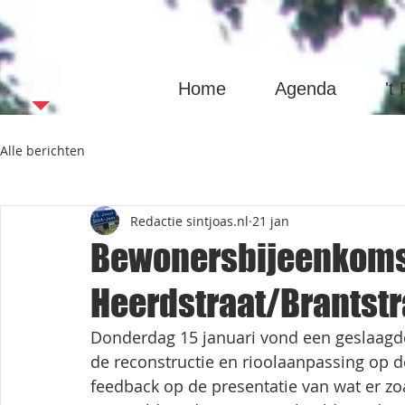
Sint Joas
Home
Agenda
't
Alle berichten
Redactie sintjoas.nl
21 jan
Bewonersbijeenkom
Heerdstraat/Brantstr
Donderdag 15 januari vond een geslaagde
de reconstructie en rioolaanpassing op d
feedback op de presentatie van wat er z