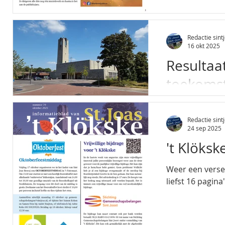
Redactie sintj
16 okt 2025
Resultaa
toekomst
Op 19 juni heb
in Sint Joost g
Redactie sintj
eerder opgehaa
24 sep 2025
het kerkgebouw. De aanwezigen gingen in 7 groepen aan de slag e
't Klöks
feedback op dez
geschreven tek
Weer een verse
de woordvoerde
liefst 16 pagina