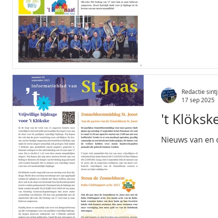
Redactie sintj
17 sep 2025
't Klöksk
Nieuws van en o