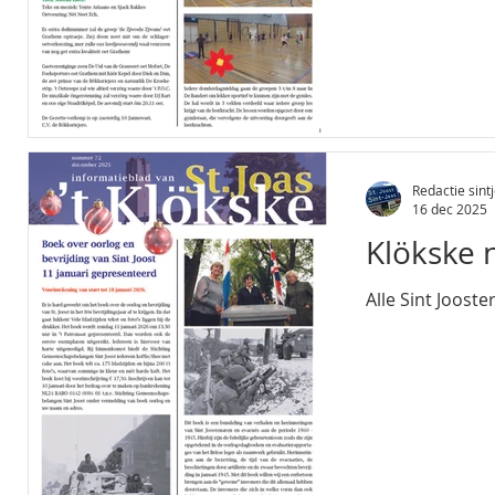
Redactie sintj
16 dec 2025
Klökske
Alle Sint Joost