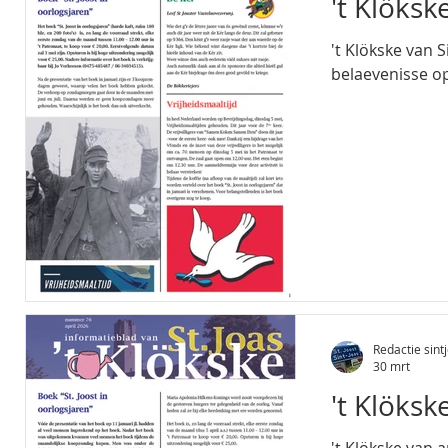
't Klöksk
't Klökske van S
belaevenisse op 
Redactie sintj
30 mrt
't Klöksk