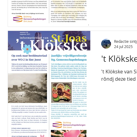
Redactie sintj
24 jul 2025
't Klöks
't Klökske van S
rôndj deze tied 