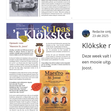
Redactie sintj
23 okt 2025
Klökske
Deze week valt
een mooie uitga
Joost.