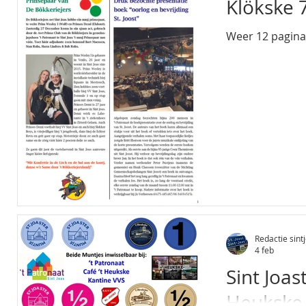
Klökske 
Weer 12 pagina's
Redactie sintj
4 feb
Sint Joas
Heukske