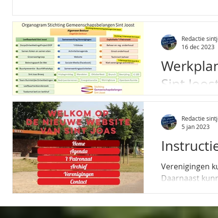
Redactie sintj
16 dec 2023
Werkpla
Sint Joos
De geplande w
2024 zijn besch
Redactie sintj
5 jan 2023
Instructi
Verenigingen k
Daarnaast kunne