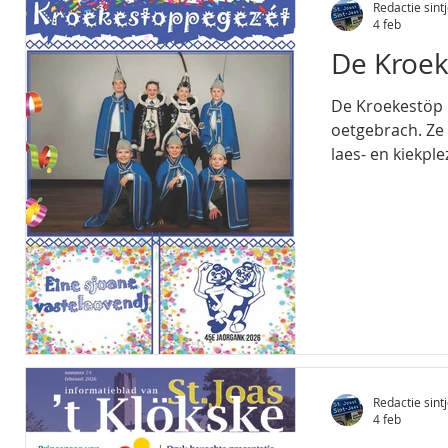
Redactie sintj
4 feb
De Kroek
De Kroekestöp 
oetgebrach. Ze 
laes- en kiekple
Redactie sintj
4 feb