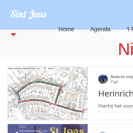
Sint Joas
Home
Agenda
't
N
Redactie sintj
7 jul
Herinrich
Hierbij het voo
Patronaat ter i
aanmerkingen lie
onder vermeldi