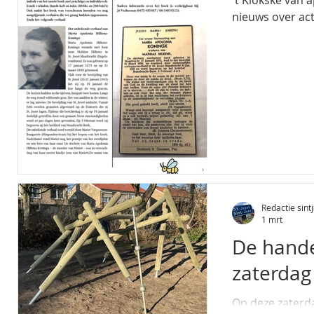
't Klökske van a
nieuws over acti
Redactie sintj
1 mrt
De hande
zaterdag
Op deze zaterd