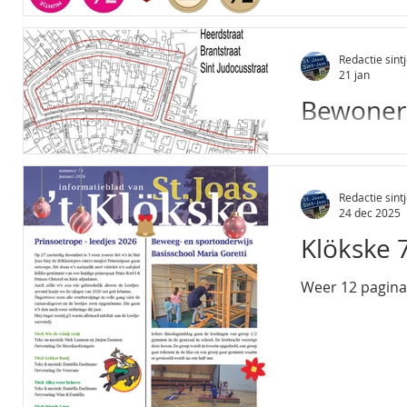
Vanaf februari 
financieel-admi
Redactie sintj
Gemeenschapsbel
21 jan
Patronaat, Café
Bewoner
Joost.
Heerdstr
Donderdag 15 j
Redactie sintj
Patronaat over 
24 dec 2025
belangstellend
Klökske 7
gebeuren. Er is
Hierbij de pre
Weer 12 pagina'
aandachtspunten
januari d