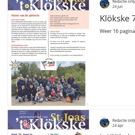
(r.joosten@echt
Redactie sintj
24 jun
met het advies
Klökske 7
Weer 16 pagina'
Redactie sintj
24 apr