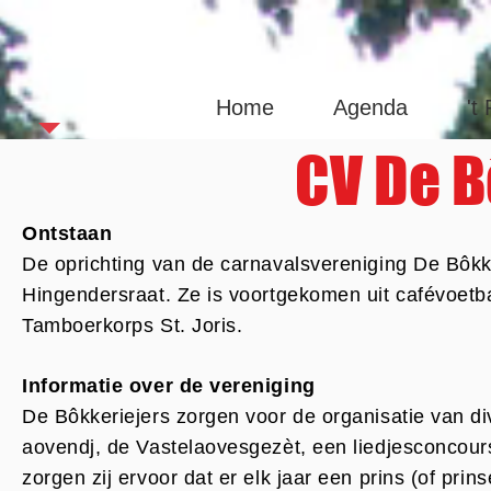
Sint Joas
Home
Agenda
't
CV De B
Ontstaan
De oprichting van de carnavalsvereniging De Bôkk
Hingendersraat. Ze is voortgekomen uit cafévoetba
Tamboerkorps St. Joris.
Informatie over de vereniging
De Bôkkeriejers zorgen voor de organisatie van div
aovendj, de Vastelaovesgezèt, een liedjesconcour
zorgen zij ervoor dat er elk jaar een prins (of pri